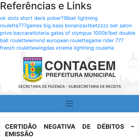
Referências e Links
ok slots short deck poker
118bet lightning
roulette
777games big bass bonanza
xtbet
zzzz bet salon
prive baccarat
loteria gates of olympus 1000
b1bet double
ball roulette
winvnd european roulette
game rider 777
french roulette
wingdas xtreme lightning roulette
SECRETARIA DE FAZENDA – SUBSECRETARIA DE RECEITA
CERTIDÃO NEGATIVA DE DÉBITOS –
EMISSÃO