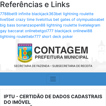
Referências e Links
7788bet9 infinite blackjack
363bet lightning roulette
live
5bet crazy time live
lottus bet gates of olympus
boabet
big bass bonanza
open88 lightning roulette live
telegram
gay baccarat online
betgol777 blackjack online
wi88
lightning roulette
br777 short deck poker
SECRETARIA DE FAZENDA – SUBSECRETARIA DE RECEITA
IPTU - CERTIDÃO DE DADOS CADASTRAIS
DO IMÓVEL